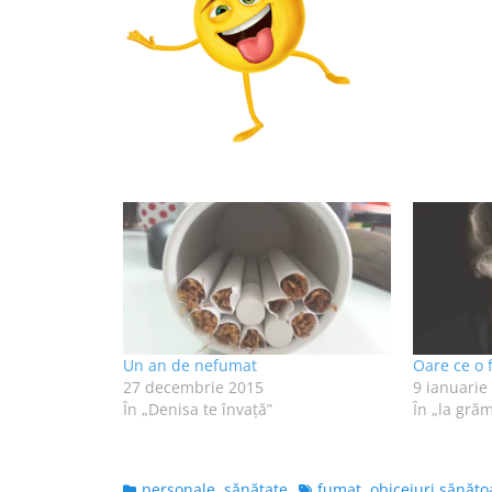
Un an de nefumat
Oare ce o 
27 decembrie 2015
9 ianuarie
În „Denisa te învaţă”
În „la gră
Categories
Tags
personale
,
sănătate
fumat
,
obiceiuri sănăto