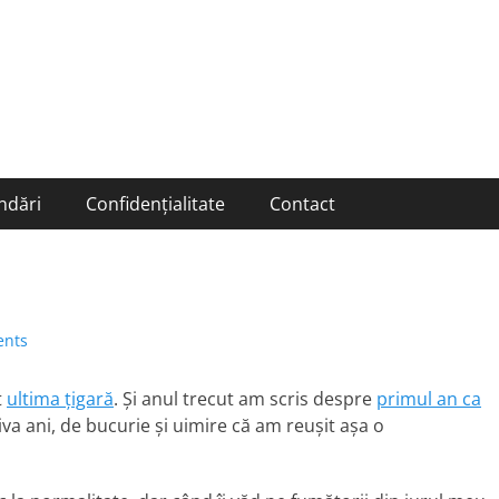
ndări
Confidențialitate
Contact
nts
t
ultima țigară
. Și anul trecut am scris despre
primul an ca
țiva ani, de bucurie și uimire că am reușit așa o