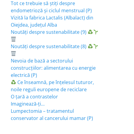
Tot ce trebuie să știți despre
endometrioză și ciclul menstrual (P)
Vizită la fabrica Lactalis (Albalact) din
Oiejdea, județul Alba
Noutăți despre sustenabilitate (9)
Noutăți despre sustenabilitate (8)
Nevoia de bază a sectorului
construcțiilor: alimentarea cu energie
electrică (P)
Ce înseamnă, pe înțelesul tuturor,
noile reguli europene de reciclare
O țară a contrastelor
Imaginează-ți…
Lumpectomia – tratamentul
conservator al cancerului mamar (P)