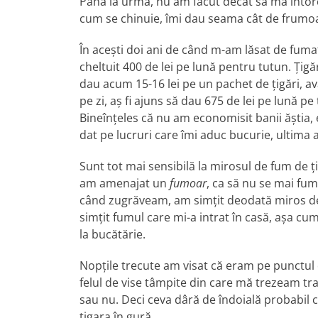
Până la urmă, nu am făcut decât să mă întorc
cum se chinuie, îmi dau seama cât de frumo
În acești doi ani de când m-am lăsat de fum
cheltuit 400 de lei pe lună pentru tutun. Țig
dau acum 15-16 lei pe un pachet de țigări, a
pe zi, aș fi ajuns să dau 675 de lei pe lună pe
Bineînțeles că nu am economisit banii ăștia, e
dat pe lucruri care îmi aduc bucurie, ultima ast
Sunt tot mai sensibilă la mirosul de fum de ț
am amenajat un
fumoar
, ca să nu se mai fum
când zugrăveam, am simțit deodată miros de 
simțit fumul care mi-a intrat în casă, așa c
la bucătărie.
Nopțile trecute am visat că eram pe punctul de
felul de vise tâmpite din care mă trezeam t
sau nu. Deci ceva dâră de îndoială probabil 
țigara în gură.