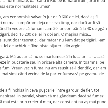
 la normalitate, dar când îi văd pe fumătorii din jurul meu
asă este normalitatea „mea”.
at, am
economisit
salvat în jur de 9.600 de lei, dacă aș fi
ări nu mai cumpăram deja de ceva timp, dar dacă ar fi să
vând în vedere că fumam cam 30, uneori până la 40 de țigări
 țigări, deci 16.200 de lei în doi ani. O mașină mică…
i sunt doar teoretici, dar măcar nu i-am dat pe țigări. I-am
fel de achiziție fiind niște bijuterii din argint.
igară. Mă bucur că nu se mai fumează în localuri, iar acasă
eze în bucătărie sau în oricare altă cameră. În toamnă, pe
fum. Vreun vecin fuma, nu am reușit să-l identific, dar am
um mai simt când vecina de la parter fumează pe geamul de
 a fi închisă în ceva pușcărie, între garduri de fier, tot
ranspirată. În paralel, visam că mă gândeam dacă să fumez
că mai este prin creierul meu, dar conștient nu aș mai pune