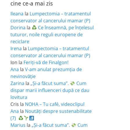
cine ce-a mai zis
Ileana
la
Lumpectomia – tratamentul
conservator al cancerului mamar (P)
Dorina
la
Ce înseamnă, pe înțelesul
tuturor, noile reguli europene de
reciclare
Irena
la
Lumpectomia – tratamentul
conservator al cancerului mamar (P)
Ion
la
Feriţi-vă de Finalgon!
Ana
la
V-am anulat prezumția de
nevinovăție
Zarina
la
„Și-a făcut suma”.
Cum
dispar marii influenceri după ce dau
lovitura
Cris
la
NOHA – Tu café, videoclipul
Ana
la
Noutăți despre sustenabilitate
(7)
Marius
la
„Și-a făcut suma”.
Cum