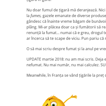
Nu doar fumul de țigară mă deranjează. Nici 
la
fumes,
gazele emanate de diverse produse 
gândesc că înainte vreme băgam de bunăvoie
plâng. Mi-ar plăcea doar ca și fumătorii să rea
renunță la fumat… numai că e greu, drogul te
ar încerca să te scape de viciu. Pun pariu că 
O să mai scriu despre fumat și la anul pe vr
UPDATE martie 2018: nu am mai scris. Deja e a
nefumat. Nu mai număr, nu mai calculez. S
Meanwhile, în Franța se vând țigările la preț