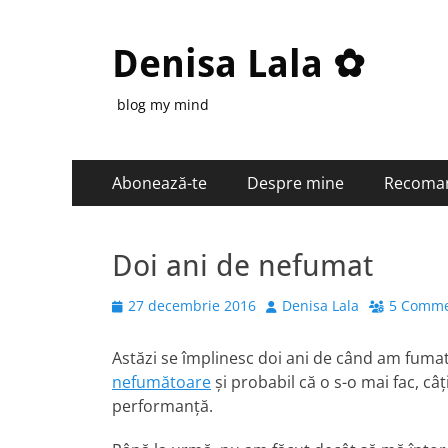
Denisa Lala ✿
blog my mind
Primary
Skip
Abonează-te
Despre mine
Recoma
to
Menu
content
Doi ani de nefumat
Posted
Author
27 decembrie 2016
Denisa Lala
5 Comme
on
Astăzi se împlinesc doi ani de când am fuma
nefumătoare
și probabil că o s-o mai fac, câ
performanță.