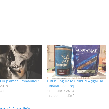
fi în plămânii românilor?
Tutun unguresc + tuburi = ţigări la
 2018
jumătate de preţ
madă”
31 ianuarie 2013
În „recomandări”
ase
,
sănătate
,
ţigări