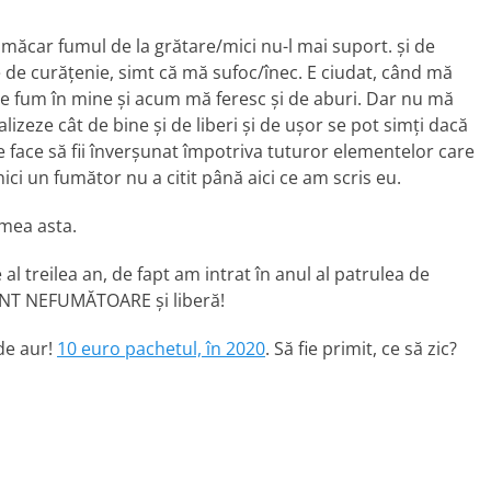
măcar fumul de la grătare/mici nu-l mai suport. și de
de curățenie, simt că mă sufoc/înec. E ciudat, când mă
 fum în mine și acum mă feresc și de aburi. Dar nu mă
lizeze cât de bine și de liberi și de ușor se pot simți dacă
 face să fii înverșunat împotriva tuturor elementelor care
nici un fumător nu a citit până aici ce am scris eu.
emea asta.
l treilea an, de fapt am intrat în anul al patrulea de
UNT NEFUMĂTOARE și liberă!
 de aur!
10 euro pachetul, în 2020
. Să fie primit, ce să zic?