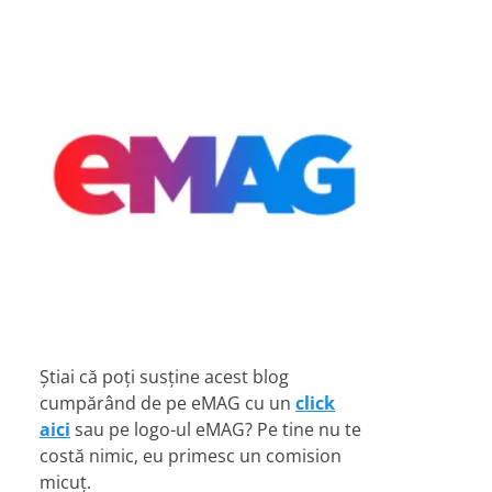
Știai că poți susține acest blog
cumpărând de pe eMAG cu un
click
aici
sau pe logo-ul eMAG? Pe tine nu te
costă nimic, eu primesc un comision
micuț.