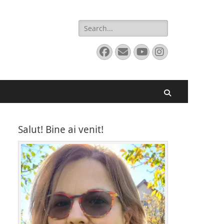
Search
for:
Facebook
Email
YouTube
Instagram
Search
Salut! Bine ai venit!