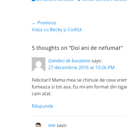
Navigare
← Previous
Previous
Viața cu Becky și Codiță
în
post:
articole
5 thoughts on “Doi ani de nefumat”
Gandaci de bucatarie
says:
27 decembrie 2016 at 10:26 PM
Felicitari! Mama mea se chinuie de ceva vreme
fumeaza si tot asa. Eu mi-am format din tigara
cam atat.
Răspunde
Iote
says: