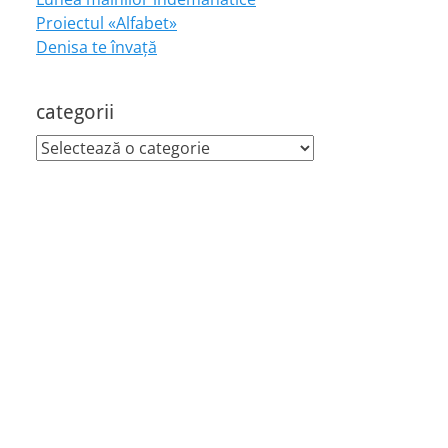
Proiectul «Alfabet»
Denisa te învaţă
categorii
categorii