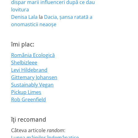
dispar marii influenceri după ce dau
lovitura
Denisa Lala
la
Dacia, șansa ratată a
onomasticii neaoșe
îmi plac:
România Ecologică
Shelbizleee
Levi Hildebrand
Gittemary Johansen
Sustainably Vegan
Pickup Limes
Rob Greenfield
îţi recomand
Câteva articole
random
:
Lunea mâinilor îndemânatice