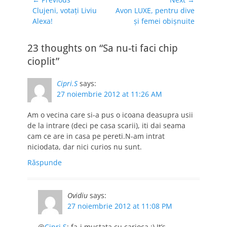
Navigare
Previous
Next
Clujeni, votaţi Liviu
Avon LUXE, pentru dive
în
post:
post:
Alexa!
şi femei obişnuite
articole
23 thoughts on “Sa nu-ti faci chip
cioplit”
Cipri.S
says:
27 noiembrie 2012 at 11:26 AM
Am o vecina care si-a pus o icoana deasupra usii
de la intrare (deci pe casa scarii), iti dai seama
cam ce are in casa pe pereti.N-am intrat
niciodata, dar nici curios nu sunt.
Răspunde
Ovidiu
says:
27 noiembrie 2012 at 11:08 PM
@
Cipri.S
: fa-i mustata cu carioca ;) It’s