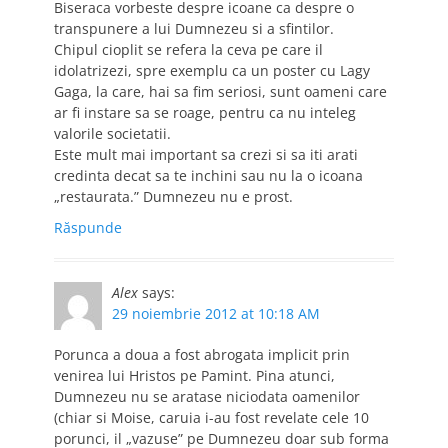
Biseraca vorbeste despre icoane ca despre o
transpunere a lui Dumnezeu si a sfintilor.
Chipul cioplit se refera la ceva pe care il
idolatrizezi, spre exemplu ca un poster cu Lagy
Gaga, la care, hai sa fim seriosi, sunt oameni care
ar fi instare sa se roage, pentru ca nu inteleg
valorile societatii.
Este mult mai important sa crezi si sa iti arati
credinta decat sa te inchini sau nu la o icoana
„restaurata.” Dumnezeu nu e prost.
Răspunde
Alex
says:
29 noiembrie 2012 at 10:18 AM
Porunca a doua a fost abrogata implicit prin
venirea lui Hristos pe Pamint. Pina atunci,
Dumnezeu nu se aratase niciodata oamenilor
(chiar si Moise, caruia i-au fost revelate cele 10
porunci, il „vazuse” pe Dumnezeu doar sub forma