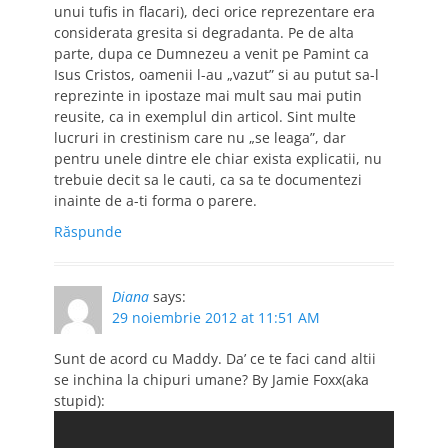
unui tufis in flacari), deci orice reprezentare era
considerata gresita si degradanta. Pe de alta
parte, dupa ce Dumnezeu a venit pe Pamint ca
Isus Cristos, oamenii l-au „vazut” si au putut sa-l
reprezinte in ipostaze mai mult sau mai putin
reusite, ca in exemplul din articol. Sint multe
lucruri in crestinism care nu „se leaga”, dar
pentru unele dintre ele chiar exista explicatii, nu
trebuie decit sa le cauti, ca sa te documentezi
inainte de a-ti forma o parere.
Răspunde
Diana
says:
29 noiembrie 2012 at 11:51 AM
Sunt de acord cu Maddy. Da’ ce te faci cand altii
se inchina la chipuri umane? By Jamie Foxx(aka
stupid):