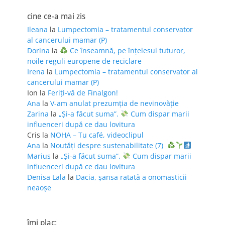
cine ce-a mai zis
Ileana
la
Lumpectomia – tratamentul conservator
al cancerului mamar (P)
Dorina
la
Ce înseamnă, pe înțelesul tuturor,
noile reguli europene de reciclare
Irena
la
Lumpectomia – tratamentul conservator al
cancerului mamar (P)
Ion
la
Feriţi-vă de Finalgon!
Ana
la
V-am anulat prezumția de nevinovăție
Zarina
la
„Și-a făcut suma”.
Cum dispar marii
influenceri după ce dau lovitura
Cris
la
NOHA – Tu café, videoclipul
Ana
la
Noutăți despre sustenabilitate (7)
Marius
la
„Și-a făcut suma”.
Cum dispar marii
influenceri după ce dau lovitura
Denisa Lala
la
Dacia, șansa ratată a onomasticii
neaoșe
îmi plac: