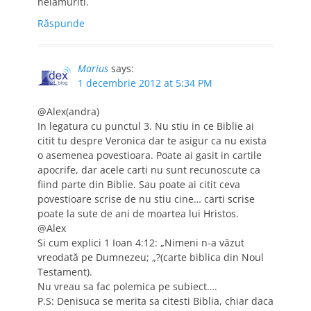
nelamuriti.
Răspunde
Marius
says:
1 decembrie 2012 at 5:34 PM
@Alex(andra)
In legatura cu punctul 3. Nu stiu in ce Biblie ai
citit tu despre Veronica dar te asigur ca nu exista
o asemenea povestioara. Poate ai gasit in cartile
apocrife, dar acele carti nu sunt recunoscute ca
fiind parte din Biblie. Sau poate ai citit ceva
povestioare scrise de nu stiu cine… carti scrise
poate la sute de ani de moartea lui Hristos.
@Alex
Si cum explici 1 Ioan 4:12: „Nimeni n-a văzut
vreodată pe Dumnezeu; „?(carte biblica din Noul
Testament).
Nu vreau sa fac polemica pe subiect….
P.S: Denisuca se merita sa citesti Biblia, chiar daca