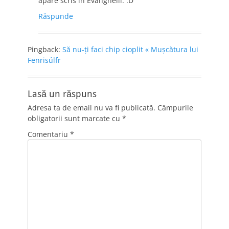
apare scris in Evanghelii. :D
Răspunde
Pingback:
Să nu-ţi faci chip cioplit « Muşcătura lui
Fenrisúlfr
Lasă un răspuns
Adresa ta de email nu va fi publicată.
Câmpurile
obligatorii sunt marcate cu
*
Comentariu
*