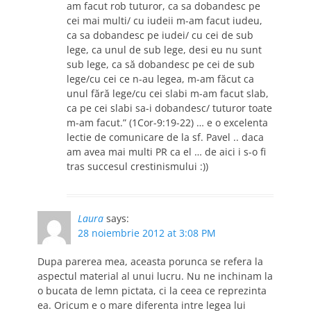
am facut rob tuturor, ca sa dobandesc pe
cei mai multi/ cu iudeii m-am facut iudeu,
ca sa dobandesc pe iudei/ cu cei de sub
lege, ca unul de sub lege, desi eu nu sunt
sub lege, ca să dobandesc pe cei de sub
lege/cu cei ce n-au legea, m-am făcut ca
unul fără lege/cu cei slabi m-am facut slab,
ca pe cei slabi sa-i dobandesc/ tuturor toate
m-am facut.” (1Cor-9:19-22) … e o excelenta
lectie de comunicare de la sf. Pavel .. daca
am avea mai multi PR ca el … de aici i s-o fi
tras succesul crestinismului :))
Laura
says:
28 noiembrie 2012 at 3:08 PM
Dupa parerea mea, aceasta porunca se refera la
aspectul material al unui lucru. Nu ne inchinam la
o bucata de lemn pictata, ci la ceea ce reprezinta
ea. Oricum e o mare diferenta intre legea lui