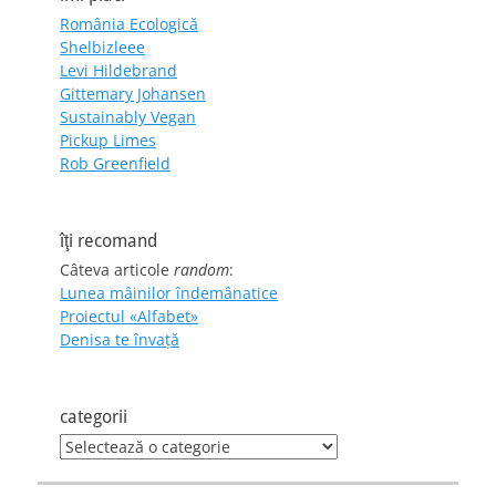
România Ecologică
Shelbizleee
Levi Hildebrand
Gittemary Johansen
Sustainably Vegan
Pickup Limes
Rob Greenfield
îţi recomand
Câteva articole
random
:
Lunea mâinilor îndemânatice
Proiectul «Alfabet»
Denisa te învaţă
categorii
categorii