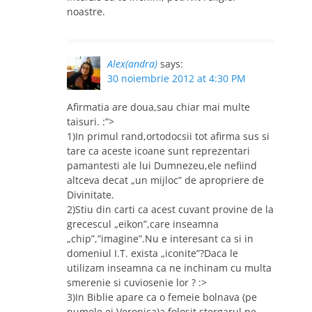
noastre.
Alex(andra)
says:
30 noiembrie 2012 at 4:30 PM
Afirmatia are doua,sau chiar mai multe
taisuri. :”>
1)In primul rand,ortodocsii tot afirma sus si
tare ca aceste icoane sunt reprezentari
pamantesti ale lui Dumnezeu,ele nefiind
altceva decat „un mijloc” de apropriere de
Divinitate.
2)Stiu din carti ca acest cuvant provine de la
grecescul „eikon”,care inseamna
„chip”,”imagine”.Nu e interesant ca si in
domeniul I.T. exista „iconite”?Daca le
utilizam inseamna ca ne inchinam cu multa
smerenie si cuviosenie lor ? :>
3)In Biblie apare ca o femeie bolnava (pe
numele ei Veronica)a folosit stergarul pe