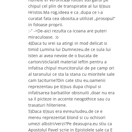
chipul cel plin de transpiratie al lui I(i)sus
Hristos.Ma rog,ideea e ca ,dupa ce i-a
curatat fata cea obosita,a utilizat „prosopul”
in foloase proprii.
:-” ->De-aici rezulta ca icoana are puteri
miraculoase. :o
4)Daca tu vrei sa atingi in mod delicat si
timid Lumina lui Dumnezeu,de ce sula lui
Isten ai avea nevoie de o bucata de
carton/sticla/alt material ieftin pentru a
infatisa chipul muncitorului de pe camp ori
al taranului ce sta la stana cu mioritele sale
cam taciturne?Din cate stiu eu,oamenii
reprezentau pe I(i)sus dupa chipul si
infatisarea barbatilor obisnuiti ,doar nu era
sa il picteze in accente neogothice sau cu
trasaturi hliteriene.
5)Daca I(i)sus era evreu/iudeu,de ce e
mereu reprezentat blond si cu ochisori
umezi albstri/verzi?Pe deasupra,eu stiu ca
Apostolul Pavel scrie in Epistolele sale ca E