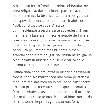
Am crescut intr-o familie ortodoxa obisnuita, nici
prea religioasa, dar nici foarte pacatoasa. Nu am
mers duminica la biserica, dar eram obligata sa
ma spovedesc macar o data pe an, inainte de
Pasti, cand „asa se cuvine”, sa te
cumineci/impartasesti si sa te spovedesti. Si am
mai mers la biserica in fiecare noapte de Inviere,
precum si la nunti, botezuri si inmormantari. De
multe ori, la spovedit mergeam chiar cu clasa,
pentru ca pe vremea mea nu facea nimeni
scandal cand eram obligati sa „studiem” religia. In
rest, intram in biserica din Deva doar ca sa le
aprind cate o lumanare bunicilor mei.
Ultima data cand am intrat in biserica a fost anul
trecut, cand s-a maritat cea mai buna prietena a
mea. Am rezistat vreo doua ore, pana cand foarte
seriosul preot a inceput sa ne explice, cantat, ca
femeia trebuie sa asculte de barbat, sa il urmeze,
dar mai ales sa se teama de el. Pai bine, mosu’, da’
parca aveam drepturi egale. Sau noi, femeile