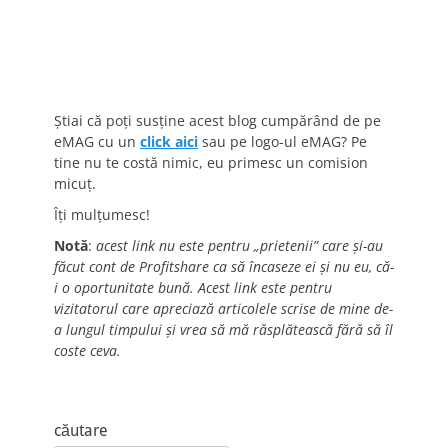
Știai că poți susține acest blog cumpărând de pe
eMAG cu un
click aici
sau pe logo-ul eMAG? Pe
tine nu te costă nimic, eu primesc un comision
micuț.
Îți mulțumesc!
Notă
:
acest link nu este pentru „prietenii” care și-au
făcut cont de Profitshare ca să încaseze ei și nu eu, că-
i o oportunitate bună. Acest link este pentru
vizitatorul care apreciază articolele scrise de mine de-
a lungul timpului și vrea să mă răsplătească fără să îl
coste ceva.
căutare