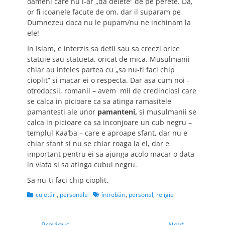
oameni care nu i-ar „da delete” de pe perete. Da,
or fi icoanele facute de om, dar il suparam pe
Dumnezeu daca nu le pupam/nu ne inchinam la
ele!
In Islam, e interzis sa detii sau sa creezi orice
statuie sau statueta, oricat de mica. Musulmanii
chiar au inteles partea cu „sa nu-ti faci chip
cioplit” si macar ei o respecta. Dar asa cum noi -
otrodocsii, romanii – avem mii de credinciosi care
se calca in picioare ca sa atinga ramasitele
pamantesti ale unor
pamanteni,
si musulmanii se
calca in picioare ca sa inconjoare un cub negru –
templul Kaa’ba – care e aproape sfant, dar nu e
chiar sfant si nu se chiar roaga la el, dar e
important pentru ei sa ajunga acolo macar o data
in viata si sa atinga cubul negru.
Sa nu-ti faci chip cioplit.
Categories
Tags
cujetări
,
personale
întrebări
,
personal
,
religie
← Previous
Next →