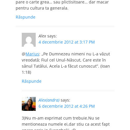
pare o carte grea… sau plictisitoare… dar macar
pentru cultura ta generala.
Răspunde
Alex
says:
4 decembrie 2012 at 3:17 PM
@
Marius
: „Pe Dumnezeu nimeni nu L-a văzut
vreodată; Fiul cel Unul-Născut, Care este în
sânul Tatălui, Acela L-a făcut cunoscut”. (Ioan
1:18)
Răspunde
Alex(andra)
says:
6 decembrie 2012 at 4:26 PM
3)Nu m-am exprimat cum trebuie.Nu se
mentioneaza numele ei,dar stiu ca acest fapt