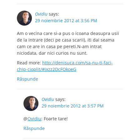
Ovidiu
says:
29 noiembrie 2012 at 3:56 PM
Am o vecina care si-a pus o icoana deasupra usii
de la intrare (deci pe casa scarii), iti dai seama
cam ce are in casa pe pereti.N-am intrat
niciodata, dar nici curios nu sunt.
Read more:
http://denisuca.com/sa-nu-ti-faci-
chip-cioplit/#ixzz2DcFOkoeG
Răspunde
Ovidiu
says:
29 noiembrie 2012 at 3:57 PM
@
Ovidiu
: Foarte tare!
Răspunde