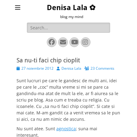
Denisa Lala ✿
blog my mind
Search
for:
Facebook
Email
YouTube
Instagram
Sa nu-ti faci chip cioplit
Posted
Author
27 noiembrie 2012
Denisa Lala
23 Comments
on
Sunt lucruri pe care le gandesc de multi ani, idei
pe care le „coc” multa vreme si mi se pare ca
gandindu-ma atat de mult la ele, ar fi aiurea sa le
scriu pe blog. Asa cum e treaba cu religia. Cu
icoanele. Cu „sa nu-ti faci chip cioplit”. Si cate si
mai cate. M-am gandit ca a venit vremea sa le pun
si aici, ca nu am nimic de ascuns.
Nu sunt atee. Sunt
agnostica
; suna mai
interesant.