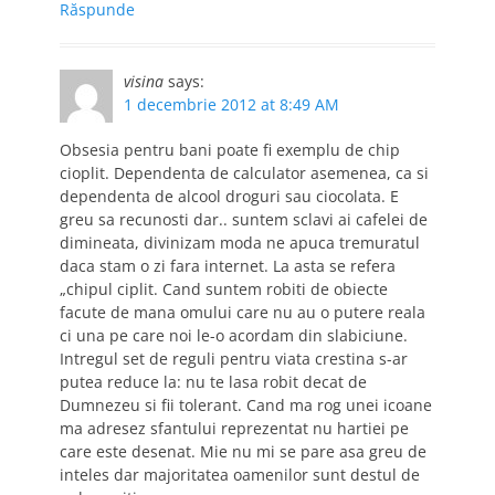
Răspunde
visina
says:
1 decembrie 2012 at 8:49 AM
Obsesia pentru bani poate fi exemplu de chip
cioplit. Dependenta de calculator asemenea, ca si
dependenta de alcool droguri sau ciocolata. E
greu sa recunosti dar.. suntem sclavi ai cafelei de
dimineata, divinizam moda ne apuca tremuratul
daca stam o zi fara internet. La asta se refera
„chipul ciplit. Cand suntem robiti de obiecte
facute de mana omului care nu au o putere reala
ci una pe care noi le-o acordam din slabiciune.
Intregul set de reguli pentru viata crestina s-ar
putea reduce la: nu te lasa robit decat de
Dumnezeu si fii tolerant. Cand ma rog unei icoane
ma adresez sfantului reprezentat nu hartiei pe
care este desenat. Mie nu mi se pare asa greu de
inteles dar majoritatea oamenilor sunt destul de