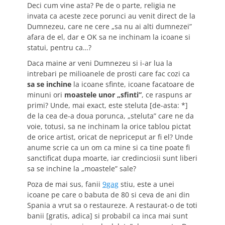
Deci cum vine asta? Pe de o parte, religia ne
invata ca aceste zece porunci au venit direct de la
Dumnezeu, care ne cere „sa nu ai alti dumnezei”
afara de el, dar e OK sa ne inchinam la icoane si
statui, pentru ca…?
Daca maine ar veni Dumnezeu si i-ar lua la
intrebari pe milioanele de prosti care fac cozi ca
sa se inchine
la icoane sfinte, icoane facatoare de
minuni ori
moastele unor „sfinti”
, ce raspuns ar
primi? Unde, mai exact, este steluta [de-asta: *]
de la cea de-a doua porunca, „steluta” care ne da
voie, totusi, sa ne inchinam la orice tablou pictat
de orice artist, oricat de nepriceput ar fi el? Unde
anume scrie ca un om ca mine si ca tine poate fi
sanctificat dupa moarte, iar credinciosii sunt liberi
sa se inchine la „moastele” sale?
Poza de mai sus, fanii
9gag
stiu, este a unei
icoane pe care o babuta de 80 si ceva de ani din
Spania a vrut sa o restaureze. A restaurat-o de toti
banii [gratis, adica] si probabil ca inca mai sunt