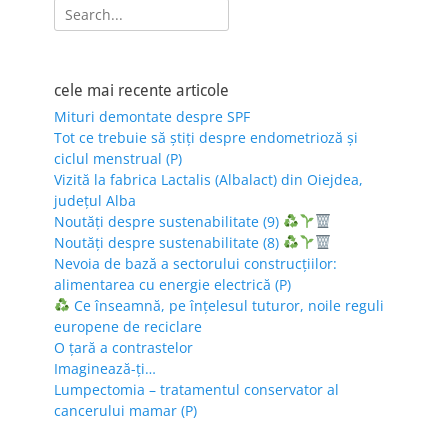
Search
for:
cele mai recente articole
Mituri demontate despre SPF
Tot ce trebuie să știți despre endometrioză și
ciclul menstrual (P)
Vizită la fabrica Lactalis (Albalact) din Oiejdea,
județul Alba
Noutăți despre sustenabilitate (9)
Noutăți despre sustenabilitate (8)
Nevoia de bază a sectorului construcțiilor:
alimentarea cu energie electrică (P)
Ce înseamnă, pe înțelesul tuturor, noile reguli
europene de reciclare
O țară a contrastelor
Imaginează-ți…
Lumpectomia – tratamentul conservator al
cancerului mamar (P)