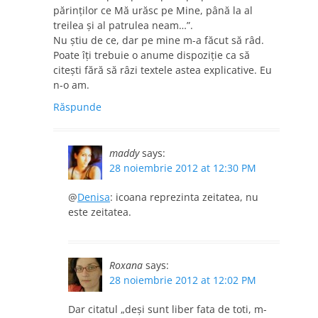
părinţilor ce Mă urăsc pe Mine, până la al
treilea şi al patrulea neam…”.
Nu ştiu de ce, dar pe mine m-a făcut să râd.
Poate îţi trebuie o anume dispoziţie ca să
citeşti fără să râzi textele astea explicative. Eu
n-o am.
Răspunde
maddy
says:
28 noiembrie 2012 at 12:30 PM
@
Denisa
: icoana reprezinta zeitatea, nu
este zeitatea.
Roxana
says:
28 noiembrie 2012 at 12:02 PM
Dar citatul „deşi sunt liber fata de toti, m-