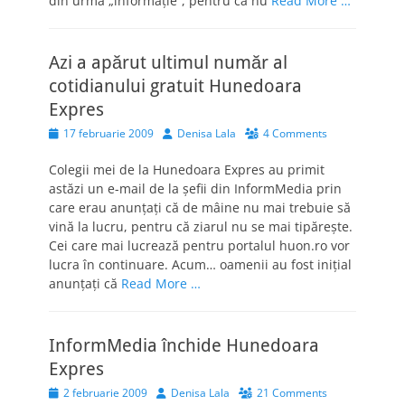
din urmă „informaţie”, pentru că nu
Read More …
Azi a apărut ultimul număr al
cotidianului gratuit Hunedoara
Expres
Posted
Author
17 februarie 2009
Denisa Lala
4 Comments
on
Colegii mei de la Hunedoara Expres au primit
astăzi un e-mail de la şefii din InformMedia prin
care erau anunţaţi că de mâine nu mai trebuie să
vină la lucru, pentru că ziarul nu se mai tipăreşte.
Cei care mai lucrează pentru portalul huon.ro vor
lucra în continuare. Acum… oamenii au fost iniţial
anunţaţi că
Read More …
InformMedia închide Hunedoara
Expres
Posted
Author
2 februarie 2009
Denisa Lala
21 Comments