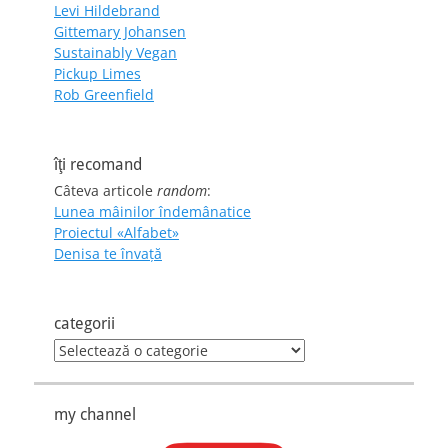
Levi Hildebrand
Gittemary Johansen
Sustainably Vegan
Pickup Limes
Rob Greenfield
îţi recomand
Câteva articole
random
:
Lunea mâinilor îndemânatice
Proiectul «Alfabet»
Denisa te învaţă
categorii
categorii
my channel