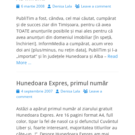
Posted
Author
6 martie 2008
Denisa Lala
Leave a comment
on
PubliTim a fost, cândva, cel mai căutat, cumpărat
şi de succes ziar din Timişoara, pentru că avea
TOATE anunţurile posibile şi mai ales pentru că
avea anunţuri din domeniul imobiliar [în speţă,
închirieri]. InformMedia a cumpărat, acum vreo
doi ani [plus/minus, nu reţin data], PubliTim şi l-a
„importat” şi în judeţele Hunedoara şi Alba –
Read
More …
Hunedoara Expres, primul număr
Posted
Author
4 septembrie 2007
Denisa Lala
Leave a
on
comment
Astăzi a apărut primul număr al ziarului gratuit
Hunedoara Expres. Are 16 pagini format A4, full
color, tipar la fel de nasol ca şi defunctul Cuvântul
Liber şi, foarte interesant, majoritatea titlurilor au
câte-un „!”. Despre Hunedoara Expres am mai