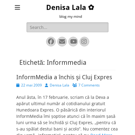
Denisa Lala ✿
blog my mind
Search
for:
Facebook
Email
YouTube
Instagram
Etichetă:
Informmedia
InformMedia a închis şi Cluj Expres
Posted
Author
22 mai 2009
Denisa Lala
7 Comments
on
Anul ăsta, în 17 februarie, scriam că la Deva a
apărut ultimul număr al cotidianului gratuit
Hunedoara Expres. O păsărică din interiorul
InformMedia îmi şoptise atunci că în maxim şasă
luni urma să se închidă şi Cluj Expres, „pentru că
s-au spălat destui bani şi acolo”. Nu comentez cea