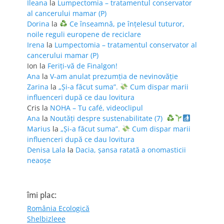
Ileana
la
Lumpectomia – tratamentul conservator
al cancerului mamar (P)
Dorina
la
Ce înseamnă, pe înțelesul tuturor,
noile reguli europene de reciclare
Irena
la
Lumpectomia – tratamentul conservator al
cancerului mamar (P)
Ion
la
Feriţi-vă de Finalgon!
Ana
la
V-am anulat prezumția de nevinovăție
Zarina
la
„Și-a făcut suma”.
Cum dispar marii
influenceri după ce dau lovitura
Cris
la
NOHA – Tu café, videoclipul
Ana
la
Noutăți despre sustenabilitate (7)
Marius
la
„Și-a făcut suma”.
Cum dispar marii
influenceri după ce dau lovitura
Denisa Lala
la
Dacia, șansa ratată a onomasticii
neaoșe
îmi plac:
România Ecologică
Shelbizleee