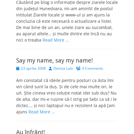
Căutând pe blog o informaţie despre ziarele locale
din judeţul Hunedoara, mi-am amintit de postul
intitulat Ziarele locale şi www-ul şi am ajuns la
concluzia că este necesară o actualizare a listei.
De mai bine de un an, unele ziare au sucombat,
au aparut altele… şi multe dintre ele încă nu au
nici o treaba
Read More …
Say my name, say my name!
Posted
Author
23 aprilie 2008
Denisa Lala
4 Comments
on
Am constatat că ideile pentru posturi ca ăsta îmi
vin când sunt la duş. Şi de cele mai multe ori, le
uit. Ştie cineva vreo soluţie notat idei sub duş? Nu
de alta, dar mi-e ruşine să-l strig pe Sebi ca să i le
dictez…. şi nici laptopul nu e rezistent la apă [am
ajuns
Read More …
Au înfrânt!