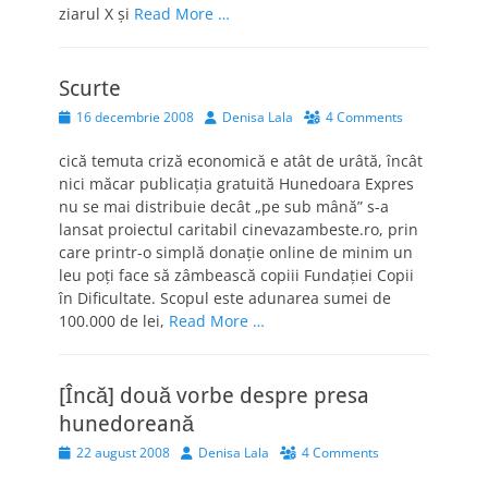
ziarul X şi
Read More …
Scurte
Posted
Author
16 decembrie 2008
Denisa Lala
4 Comments
on
cică temuta criză economică e atât de urâtă, încât
nici măcar publicaţia gratuită Hunedoara Expres
nu se mai distribuie decât „pe sub mână” s-a
lansat proiectul caritabil cinevazambeste.ro, prin
care printr-o simplă donaţie online de minim un
leu poţi face să zâmbească copiii Fundaţiei Copii
în Dificultate. Scopul este adunarea sumei de
100.000 de lei,
Read More …
[Încă] două vorbe despre presa
hunedoreană
Posted
Author
22 august 2008
Denisa Lala
4 Comments
on