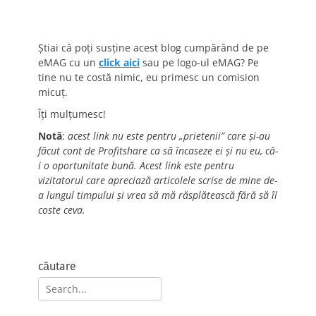
Știai că poți susține acest blog cumpărând de pe
eMAG cu un
click aici
sau pe logo-ul eMAG? Pe
tine nu te costă nimic, eu primesc un comision
micuț.
Îți mulțumesc!
Notă
:
acest link nu este pentru „prietenii” care și-au
făcut cont de Profitshare ca să încaseze ei și nu eu, că-
i o oportunitate bună. Acest link este pentru
vizitatorul care apreciază articolele scrise de mine de-
a lungul timpului și vrea să mă răsplătească fără să îl
coste ceva.
căutare
Search
for: