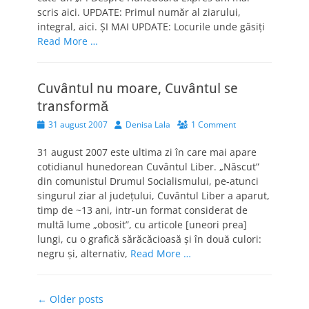
scris aici. UPDATE: Primul număr al ziarului,
integral, aici. ŞI MAI UPDATE: Locurile unde găsiţi
Read More …
Cuvântul nu moare, Cuvântul se
transformă
Posted
Author
31 august 2007
Denisa Lala
1 Comment
on
31 august 2007 este ultima zi în care mai apare
cotidianul hunedorean Cuvântul Liber. „Născut”
din comunistul Drumul Socialismului, pe-atunci
singurul ziar al judeţului, Cuvântul Liber a aparut,
timp de ~13 ani, intr-un format considerat de
multă lume „obosit”, cu articole [uneori prea]
lungi, cu o grafică sărăcăcioasă şi în două culori:
negru şi, alternativ,
Read More …
Post
←
Older posts