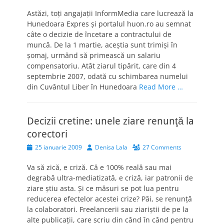
on
Astăzi, toţi angajaţii InformMedia care lucrează la
Hunedoara Expres şi portalul huon.ro au semnat
câte o decizie de încetare a contractului de
muncă. De la 1 martie, aceştia sunt trimişi în
şomaj, urmând să primească un salariu
compensatoriu. Atât ziarul tipărit, care din 4
septembrie 2007, odată cu schimbarea numelui
din Cuvântul Liber în Hunedoara
Read More …
Decizii cretine: unele ziare renunţă la
corectori
Posted
Author
25 ianuarie 2009
Denisa Lala
27 Comments
on
Va să zică, e criză. Că e 100% reală sau mai
degrabă ultra-mediatizată, e criză, iar patronii de
ziare ştiu asta. Şi ce măsuri se pot lua pentru
reducerea efectelor acestei crize? Păi, se renunţă
la colaboratori. Freelancerii sau ziariştii de pe la
alte publicaţii, care scriu din când în când pentru