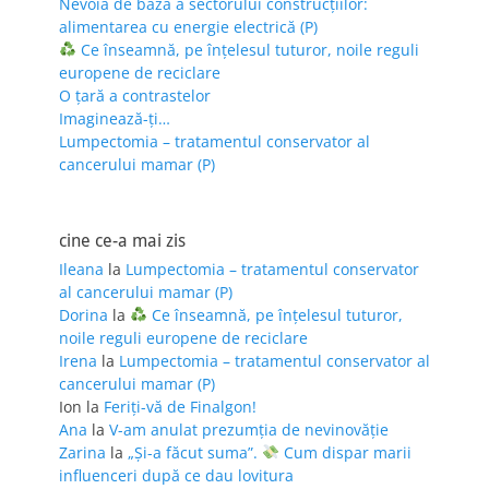
Nevoia de bază a sectorului construcțiilor:
alimentarea cu energie electrică (P)
Ce înseamnă, pe înțelesul tuturor, noile reguli
europene de reciclare
O țară a contrastelor
Imaginează-ți…
Lumpectomia – tratamentul conservator al
cancerului mamar (P)
cine ce-a mai zis
Ileana
la
Lumpectomia – tratamentul conservator
al cancerului mamar (P)
Dorina
la
Ce înseamnă, pe înțelesul tuturor,
noile reguli europene de reciclare
Irena
la
Lumpectomia – tratamentul conservator al
cancerului mamar (P)
Ion
la
Feriţi-vă de Finalgon!
Ana
la
V-am anulat prezumția de nevinovăție
Zarina
la
„Și-a făcut suma”.
Cum dispar marii
influenceri după ce dau lovitura