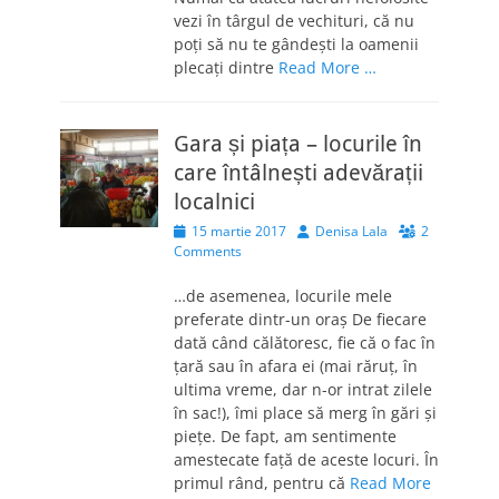
vezi în târgul de vechituri, că nu
poți să nu te gândești la oamenii
plecați dintre
Read More …
Gara și piața – locurile în
care întâlnești adevărații
localnici
Posted
Author
15 martie 2017
Denisa Lala
2
on
Comments
…de asemenea, locurile mele
preferate dintr-un oraș De fiecare
dată când călătoresc, fie că o fac în
țară sau în afara ei (mai răruț, în
ultima vreme, dar n-or intrat zilele
în sac!), îmi place să merg în gări și
piețe. De fapt, am sentimente
amestecate față de aceste locuri. În
primul rând, pentru că
Read More