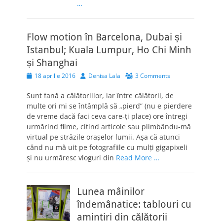
…
Flow motion în Barcelona, Dubai și
Istanbul; Kuala Lumpur, Ho Chi Minh
și Shanghai
Posted
Author
18 aprilie 2016
Denisa Lala
3 Comments
on
Sunt fană a călătoriilor, iar între călătorii, de
multe ori mi se întâmplă să „pierd” (nu e pierdere
de vreme dacă faci ceva care-ți place) ore întregi
urmărind filme, citind articole sau plimbându-mă
virtual pe străzile orașelor lumii. Așa că atunci
când nu mă uit pe fotografiile cu mulți gigapixeli
și nu urmăresc vloguri din
Read More …
Lunea mâinilor
îndemânatice: tablouri cu
amintiri din călătorii