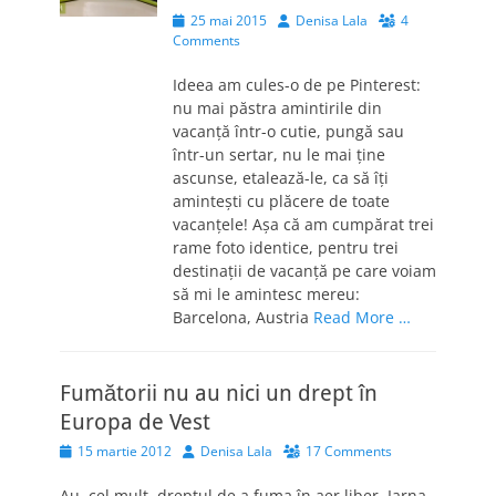
Posted
Author
25 mai 2015
Denisa Lala
4
on
Comments
Ideea am cules-o de pe Pinterest:
nu mai păstra amintirile din
vacanţă într-o cutie, pungă sau
într-un sertar, nu le mai ţine
ascunse, etalează-le, ca să îţi
aminteşti cu plăcere de toate
vacanţele! Aşa că am cumpărat trei
rame foto identice, pentru trei
destinaţii de vacanţă pe care voiam
să mi le amintesc mereu:
Barcelona, Austria
Read More …
Fumătorii nu au nici un drept în
Europa de Vest
Posted
Author
15 martie 2012
Denisa Lala
17 Comments
on
Au, cel mult, dreptul de a fuma în aer liber. Iarna,