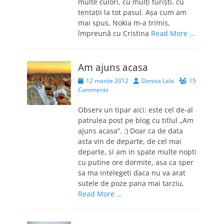
multe culori, cu mulţi turişti, cu
tentaţii la tot pasul. Aşa cum am
mai spus, Nokia m-a trimis,
împreună cu Cristina
Read More …
Am ajuns acasa
Posted
Author
12 martie 2012
Denisa Lala
15
on
Comments
Observ un tipar aici: este cel de-al
patrulea post pe blog cu titlul „Am
ajuns acasa”. :) Doar ca de data
asta vin de departe, de cel mai
departe, si am in spate multe nopti
cu putine ore dormite, asa ca sper
sa ma intelegeti daca nu va arat
sutele de poze pana mai tarziu,
Read More …