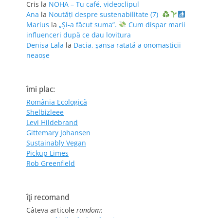
Cris
la
NOHA – Tu café, videoclipul
Ana
la
Noutăți despre sustenabilitate (7)
Marius
la
„Și-a făcut suma”.
Cum dispar marii
influenceri după ce dau lovitura
Denisa Lala
la
Dacia, șansa ratată a onomasticii
neaoșe
îmi plac:
România Ecologică
Shelbizleee
Levi Hildebrand
Gittemary Johansen
Sustainably Vegan
Pickup Limes
Rob Greenfield
îţi recomand
Câteva articole
random
: