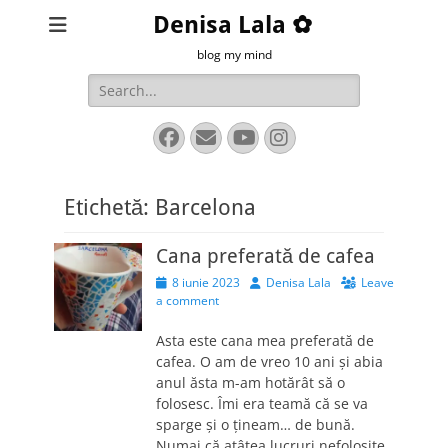
Denisa Lala ✿
blog my mind
Search
for:
Facebook
Email
YouTube
Instagram
Etichetă:
Barcelona
Cana preferată de cafea
Posted
Author
8 iunie 2023
Denisa Lala
Leave
on
a comment
Asta este cana mea preferată de
cafea. O am de vreo 10 ani și abia
anul ăsta m-am hotărât să o
folosesc. Îmi era teamă că se va
sparge și o țineam… de bună.
Numai că atâtea lucruri nefolosite