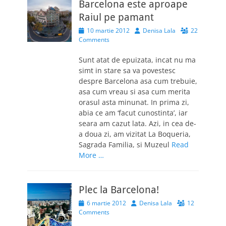
Barcelona este aproape
Raiul pe pamant
Posted
Author
10 martie 2012
Denisa Lala
22
on
Comments
Sunt atat de epuizata, incat nu ma
simt in stare sa va povestesc
despre Barcelona asa cum trebuie,
asa cum vreau si asa cum merita
orasul asta minunat. In prima zi,
abia ce am ‘facut cunostinta’, iar
seara am cazut lata. Azi, in cea de-
a doua zi, am vizitat La Boqueria,
Sagrada Familia, si Muzeul
Read
More …
Plec la Barcelona!
Posted
Author
6 martie 2012
Denisa Lala
12
on
Comments