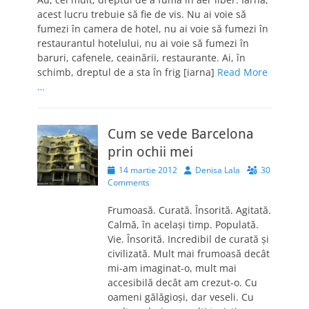
acest lucru trebuie să fie de vis. Nu ai voie să
fumezi în camera de hotel, nu ai voie să fumezi în
restaurantul hotelului, nu ai voie să fumezi în
baruri, cafenele, ceainării, restaurante. Ai, în
schimb, dreptul de a sta în frig [iarna]
Read More
…
Cum se vede Barcelona
prin ochii mei
Posted
Author
14 martie 2012
Denisa Lala
30
on
Comments
Frumoasă. Curată. Însorită. Agitată.
Calmă, în acelaşi timp. Populată.
Vie. Însorită. Incredibil de curată şi
civilizată. Mult mai frumoasă decât
mi-am imaginat-o, mult mai
accesibilă decât am crezut-o. Cu
oameni gălăgioşi, dar veseli. Cu