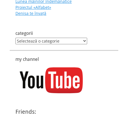
Lunea mâinilor îndemânatice
Proiectul «Alfabet»
Denisa te învaţă
categorii
categorii
my channel
Friends: