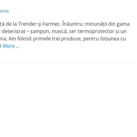
ents
iță de la Trender și Farmec. Înăuntru: minunății din gama
 deteriorat – șampon, mască, ser termoprotector și un
ma. Am folosit primele trei produse, pentru loțiunea cu
d More …