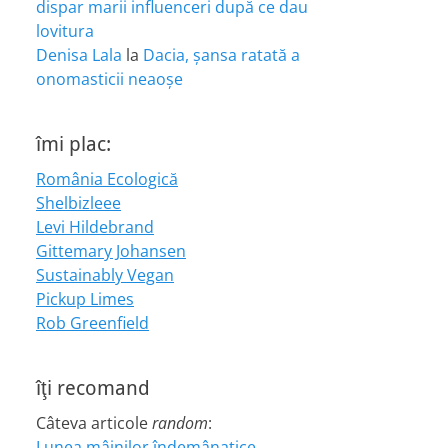
dispar marii influenceri după ce dau
lovitura
Denisa Lala
la
Dacia, șansa ratată a
onomasticii neaoșe
îmi plac:
România Ecologică
Shelbizleee
Levi Hildebrand
Gittemary Johansen
Sustainably Vegan
Pickup Limes
Rob Greenfield
îţi recomand
Câteva articole
random
:
Lunea mâinilor îndemânatice