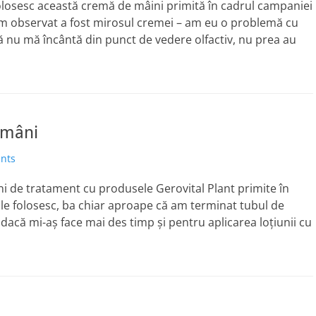
losesc această cremă de mâini primită în cadrul campaniei
am observat a fost mirosul cremei – am eu o problemă cu
ă nu mă încântă din punct de vedere olfactiv, nu prea au
ămâni
nts
ni de tratament cu produsele Gerovital Plant primite în
le folosesc, ba chiar aproape că am terminat tubul de
acă mi-aș face mai des timp și pentru aplicarea loțiunii cu