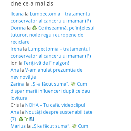
cine ce-a mai zis
Ileana
la
Lumpectomia – tratamentul
conservator al cancerului mamar (P)
Dorina
la
Ce înseamnă, pe înțelesul
tuturor, noile reguli europene de
reciclare
Irena
la
Lumpectomia – tratamentul
conservator al cancerului mamar (P)
Ion
la
Feriţi-vă de Finalgon!
Ana
la
V-am anulat prezumția de
nevinovăție
Zarina
la
„Și-a făcut suma”.
Cum
dispar marii influenceri după ce dau
lovitura
Cris
la
NOHA – Tu café, videoclipul
Ana
la
Noutăți despre sustenabilitate
(7)
Marius
la
„Și-a făcut suma”.
Cum