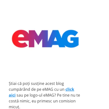
Știai că poți susține acest blog
cumpărând de pe eMAG cu un
click
aici
sau pe logo-ul eMAG? Pe tine nu te
costă nimic, eu primesc un comision
micuț.