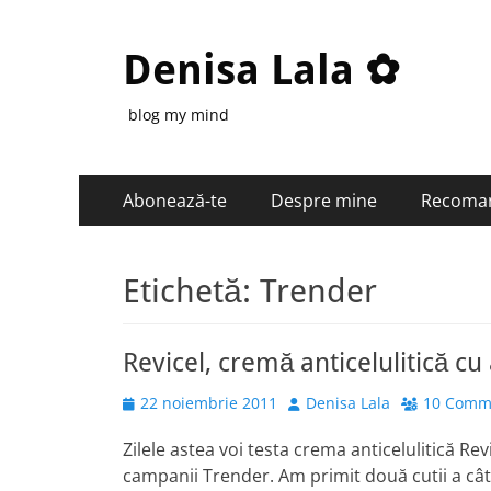
Denisa Lala ✿
blog my mind
Primary
Skip
Abonează-te
Despre mine
Recoma
to
Menu
content
Etichetă:
Trender
Revicel, cremă anticelulitică cu
Posted
Author
22 noiembrie 2011
Denisa Lala
10 Comm
on
Zilele astea voi testa crema anticelulitică Rev
campanii Trender. Am primit două cutii a câte