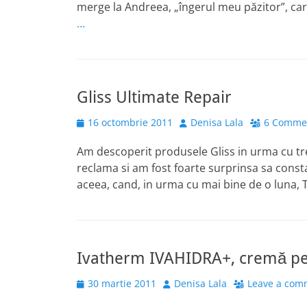
merge la Andreea, „îngerul meu păzitor”, ca
…
Gliss Ultimate Repair
Posted
Author
16 octombrie 2011
Denisa Lala
6 Comme
on
Am descoperit produsele Gliss in urma cu trei 
reclama si am fost foarte surprinsa sa const
aceea, cand, in urma cu mai bine de o luna, 
Ivatherm IVAHIDRA+, cremă pe
Posted
Author
30 martie 2011
Denisa Lala
Leave a com
on