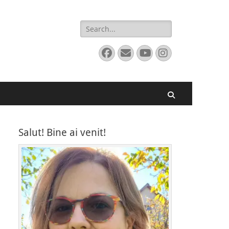
Search
for:
Facebook
Email
YouTube
Instagram
Search
Salut! Bine ai venit!