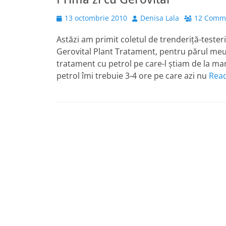
Posted
Author
13 octombrie 2010
Denisa Lala
12 Comm
on
Astăzi am primit coletul de trenderiță-tester
Gerovital Plant Tratament, pentru părul meu
tratament cu petrol pe care-l știam de la ma
petrol îmi trebuie 3-4 ore pe care azi nu
Rea