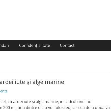
ndări
Confidențialitate
Contact
 ardei iute şi alge marine
ents
icel, cu ardei iute şi alge marine, în cadrul unei noi
 200 ml, una dintre ele o voi folosi eu, iar cea de-a doua va