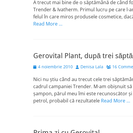
A trecut mai bine de o săptămână de când fo
Trender & Ivatherm. Primul lucru pe care l-
felul în care miros produsele cosmetice, dac
Read More …
Gerovital Plant, după trei săpt
Posted
Author
4 noiembrie 2010
Denisa Lala
16 Comme
on
Nici nu știu când au trecut cele trei săptămâ
cadrul campaniei Trender. M-am obișnuit să 
șampon, părul meu îmi este recunoscător și d
petrol, probabil că rezultatele
Read More …
Prima zi cu Gerovital