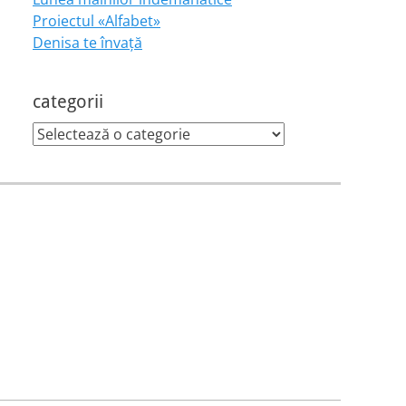
Proiectul «Alfabet»
Denisa te învaţă
categorii
categorii