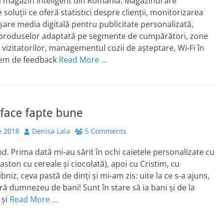
 magazin inteligent din România. Magazinul are
oluții ce oferă statistici despre clienții, monitorizarea
ișare media digitală pentru publicitate personalizată,
roduselor adaptată pe segmente de cumpărători, zone
 vizitatorilor, managementul cozii de așteptare, Wi-Fi în
tem de feedback
Read More …
face fapte bune
Author
e 2018
Denisa Lala
5 Comments
and. Prima dată mi-au sărit în ochi caietele personalizate cu
ston cu cereale și ciocolată), apoi cu Cristim, cu
niz, ceva pastă de dinți și mi-am zis: uite la ce s-a ajuns,
ură dumnezeu de bani! Sunt în stare să ia bani și de la
 și
Read More …