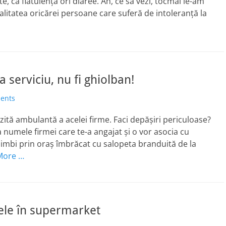
e, ca flatulență ori diaree. Ah, ce să vezi, tocmai le-am
alitatea oricărei persoane care suferă de intoleranță la
 serviciu, nu fi ghiolban!
ents
zită ambulantă a acelei firme. Faci depășiri periculoase?
ea numele firmei care te-a angajat și o vor asocia cu
mbi prin oraș îmbrăcat cu salopeta branduită de la
More …
rele în supermarket