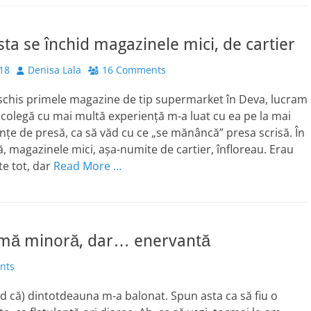
sta se închid magazinele mici, de cartier
Author
18
Denisa Lala
16 Comments
schis primele magazine de tip supermarket în Deva, lucram
 o colegă cu mai multă experiență m-a luat cu ea pe la mai
nțe de presă, ca să văd cu ce „se mănâncă” presa scrisă. În
, magazinele mici, așa-numite de cartier, înfloreau. Erau
te tot, dar
Read More …
blemă minoră, dar… enervantă
nts
ed că) dintotdeauna m-a balonat. Spun asta ca să fiu o