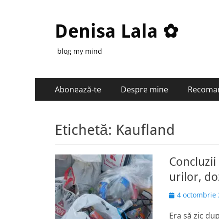
Denisa Lala ✿
blog my mind
Primary
Skip
Abonează-te
Despre mine
Recoma
to
Menu
content
Etichetă:
Kaufland
Concluzii
urilor, do
Posted
4 octombrie
on
Era să zic du