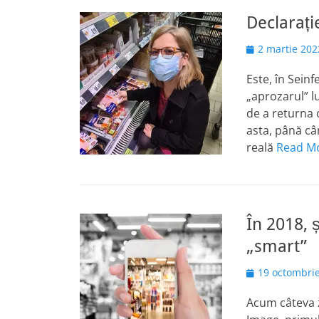
Declarați
Posted
2 martie 202
on
Este, în Seinf
„aprozarul” l
de a returna o
asta, până câ
reală
Read M
În 2018, 
„smart”
Posted
19 octombri
on
Acum câteva 