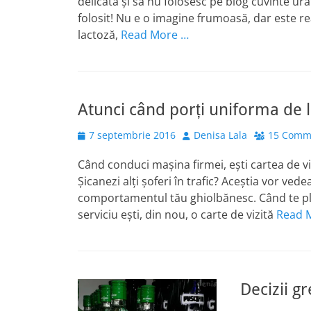
delicată și să nu folosesc pe blog cuvinte urât
folosit! Nu e o imagine frumoasă, dar este re
lactoză,
Read More …
Atunci când porți uniforma de la
Posted
Author
7 septembrie 2016
Denisa Lala
15 Comm
on
Când conduci mașina firmei, ești cartea de vi
Șicanezi alți șoferi în trafic? Aceștia vor ved
comportamentul tău ghiolbănesc. Când te pli
serviciu ești, din nou, o carte de vizită
Read 
Decizii g