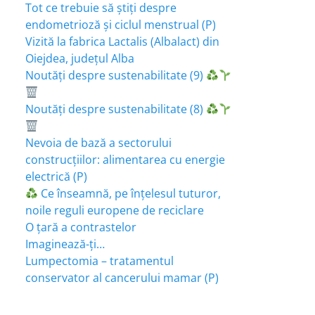
Tot ce trebuie să știți despre
endometrioză și ciclul menstrual (P)
Vizită la fabrica Lactalis (Albalact) din
Oiejdea, județul Alba
Noutăți despre sustenabilitate (9)
Noutăți despre sustenabilitate (8)
Nevoia de bază a sectorului
construcțiilor: alimentarea cu energie
electrică (P)
Ce înseamnă, pe înțelesul tuturor,
noile reguli europene de reciclare
O țară a contrastelor
Imaginează-ți…
Lumpectomia – tratamentul
conservator al cancerului mamar (P)