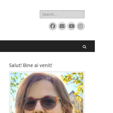
Search
for:
Facebook
Email
YouTube
Instagram
Search
Salut! Bine ai venit!