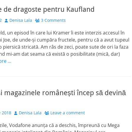
e de dragoste pentru Kaufland
Author
2
Denisa Lala
3 Comments
eld, un episod în care lui Kramer îi este interzis accesul în
ui Joe, de unde-și cumpăra fructele, pentru că a avut tupeul
 piersică stricată. Am râs de zeci, poate sute de ori la faza
nd mi-am dat seama că există o posibilitate (mică, dar)
ore …
și magazinele românești încep să devină
Author
e 2018
Denisa Lala
Leave a comment
zile, Vodafone anunța că a deschis, împreună cu Mega