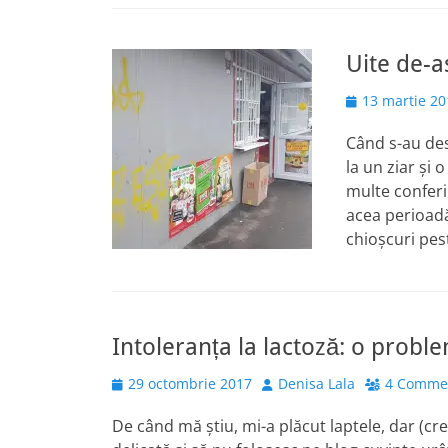
Uite de-a
Posted
13 martie 20
on
Când s-au de
la un ziar și
multe conferi
acea perioadă
chioșcuri pes
Intoleranța la lactoză: o pro
Posted
Author
29 octombrie 2017
Denisa Lala
4 Comme
on
De când mă știu, mi-a plăcut laptele, dar (cr