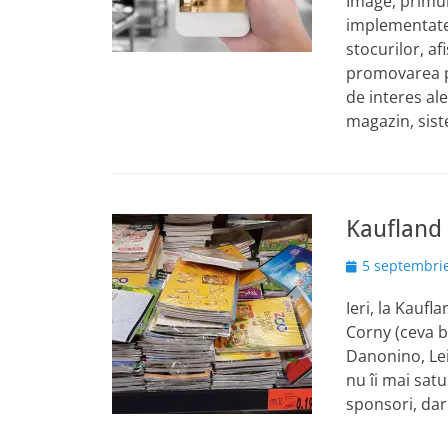
Image, primul
implementate s
stocurilor, af
promovarea p
de interes ale
magazin, sis
Kaufland 
Posted
5 septembri
on
Ieri, la Kaufl
Corny (ceva ba
Danonino, Leib
nu îi mai sat
sponsori, dar