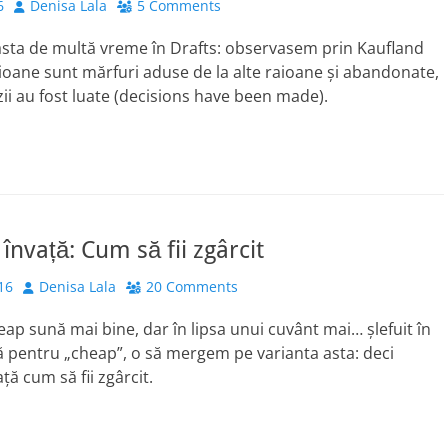
Author
6
Denisa Lala
5 Comments
ăsta de multă vreme în Drafts: observasem prin Kaufland
aioane sunt mărfuri aduse de la alte raioane și abandonate,
ii au fost luate (decisions have been made).
învață: Cum să fii zgârcit
Author
16
Denisa Lala
20 Comments
ap sună mai bine, dar în lipsa unui cuvânt mai… șlefuit în
 pentru „cheap”, o să mergem pe varianta asta: deci
ță cum să fii zgârcit.