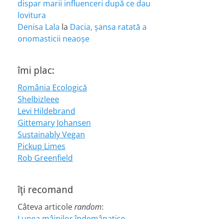
dispar marii influenceri după ce dau
lovitura
Denisa Lala
la
Dacia, șansa ratată a
onomasticii neaoșe
îmi plac:
România Ecologică
Shelbizleee
Levi Hildebrand
Gittemary Johansen
Sustainably Vegan
Pickup Limes
Rob Greenfield
îţi recomand
Câteva articole
random
:
Lunea mâinilor îndemânatice