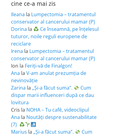
cine ce-a mai zis
Ileana
la
Lumpectomia – tratamentul
conservator al cancerului mamar (P)
Dorina
la
Ce înseamnă, pe înțelesul
tuturor, noile reguli europene de
reciclare
Irena
la
Lumpectomia – tratamentul
conservator al cancerului mamar (P)
Ion
la
Feriţi-vă de Finalgon!
Ana
la
V-am anulat prezumția de
nevinovăție
Zarina
la
„Și-a făcut suma”.
Cum
dispar marii influenceri după ce dau
lovitura
Cris
la
NOHA – Tu café, videoclipul
Ana
la
Noutăți despre sustenabilitate
(7)
Marius
la
„Și-a făcut suma”.
Cum