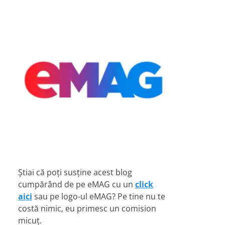
Știai că poți susține acest blog
cumpărând de pe eMAG cu un
click
aici
sau pe logo-ul eMAG? Pe tine nu te
costă nimic, eu primesc un comision
micuț.