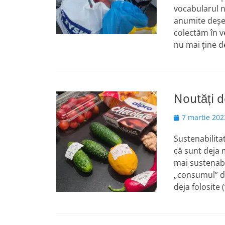
vocabularul n
anumite deșeu
colectăm în v
nu mai ține d
Noutăți d
Posted
7 martie 202
on
Sustenabilita
că sunt deja 
mai sustenabi
„consumul” de
deja folosite