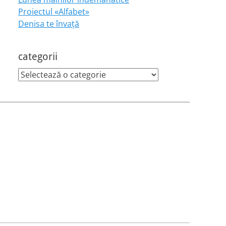
Proiectul «Alfabet»
Denisa te învaţă
categorii
categorii