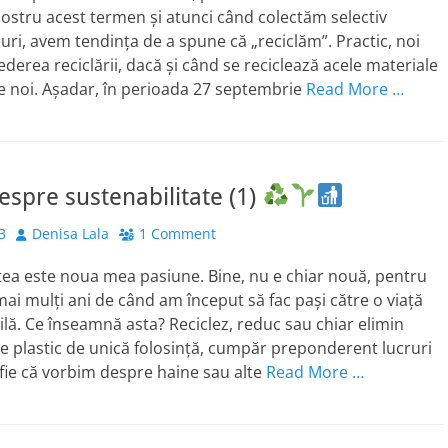
ostru acest termen și atunci când colectăm selectiv
ri, avem tendința de a spune că „reciclăm”. Practic, noi
ederea reciclării, dacă și când se reciclează acele materiale
e noi. Așadar, în perioada 27 septembrie
Read More …
espre sustenabilitate (1)
Author
3
Denisa Lala
1 Comment
tea este noua mea pasiune. Bine, nu e chiar nouă, pentru
mai mulți ani de când am început să fac pași către o viață
lă. Ce înseamnă asta? Reciclez, reduc sau chiar elimin
 plastic de unică folosință, cumpăr preponderent lucruri
 (fie că vorbim despre haine sau alte
Read More …