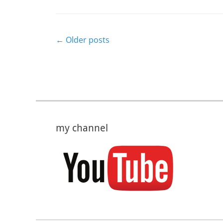
Post
←
Older posts
navigation
my channel