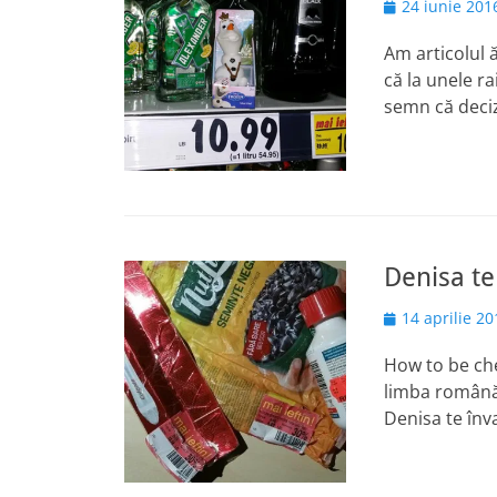
Posted
24 iunie 201
on
Am articolul 
că la unele r
semn că deciz
Denisa te 
Posted
14 aprilie 20
on
How to be che
limba română
Denisa te înva